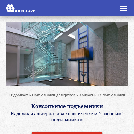
Toggl
naviga
Гидроласт
>
Подъемники для грузов
>
Консольные подъемники
Консольные подъемники
Надежная альтернатива классическим "тросовым"
подъемникам