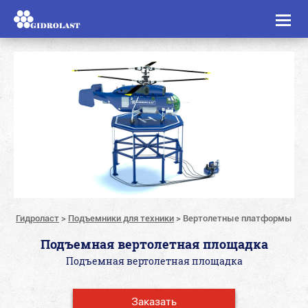
Toggl
naviga
Гидроласт
>
Подъемники для техники
>
Вертолетные платформы
Подъемная вертолетная площадка
Подъемная вертолетная площадка
Заказать